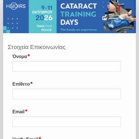
1.Online
Registration
Στοιχεία Επικοινωνίας
Όνομα
Επίθετο
Email